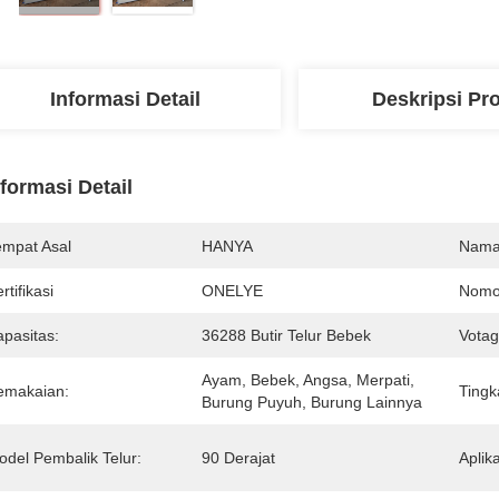
Informasi Detail
Deskripsi Pr
nformasi Detail
empat Asal
HANYA
Nama
rtifikasi
ONELYE
Nomo
apasitas:
36288 Butir Telur Bebek
Votag
Ayam, Bebek, Angsa, Merpati, 
emakaian:
Tingk
Burung Puyuh, Burung Lainnya
odel Pembalik Telur:
90 Derajat
Aplika