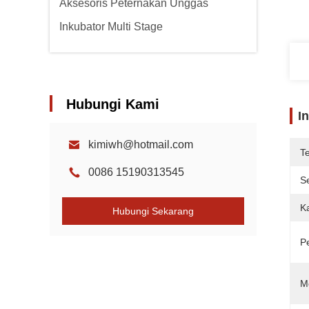
Aksesoris Peternakan Unggas
Inkubator Multi Stage
Hubungi Kami
I
kimiwh@hotmail.com
T
0086 15190313545
Se
K
Hubungi Sekarang
P
M