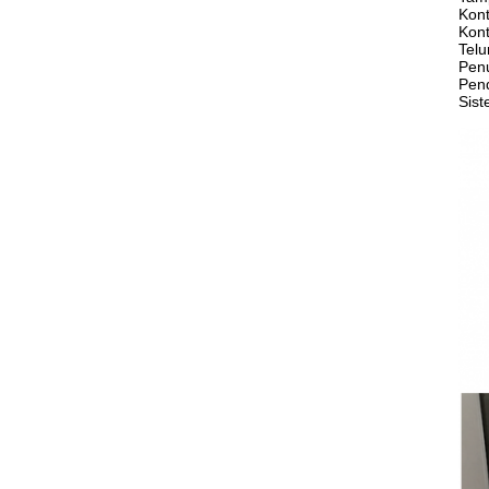
Kont
Kont
Telu
Pen
Pen
Sist