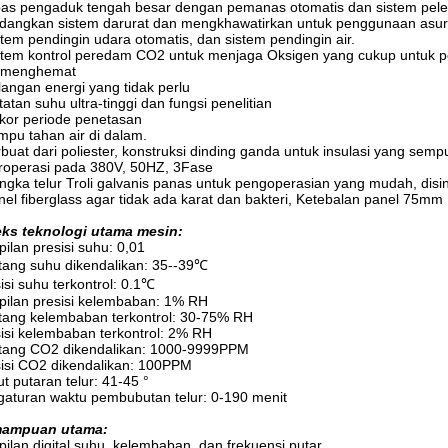
pas pengaduk tengah besar dengan pemanas otomatis dan sistem pele
dangkan sistem darurat dan mengkhawatirkan untuk penggunaan asur
stem pendingin udara otomatis, dan sistem pendingin air.
stem kontrol peredam CO2 untuk menjaga Oksigen yang cukup untuk 
 menghemat
langan energi yang tidak perlu
atan suhu ultra-tinggi dan fungsi penelitian
kor periode penetasan
mpu tahan air di dalam.
rbuat dari poliester, konstruksi dinding ganda untuk insulasi yang semp
roperasi pada 380V, 50HZ, 3Fase
ngka telur Troli galvanis panas untuk pengoperasian yang mudah, dis
nel fiberglass agar tidak ada karat dan bakteri, Ketebalan panel 75mm
eks teknologi utama mesin:
ilan presisi suhu: 0,01
ang suhu dikendalikan: 35--39℃
isi suhu terkontrol: 0.1℃
ilan presisi kelembaban: 1% RH
tang kelembaban terkontrol: 30-75% RH
isi kelembaban terkontrol: 2% RH
tang CO2 dikendalikan: 1000-9999PPM
isi CO2 dikendalikan: 100PPM
t putaran telur: 41-45 °
aturan waktu pembubutan telur: 0-190 menit
ampuan utama:
ilan digital suhu, kelembaban, dan frekuensi putar