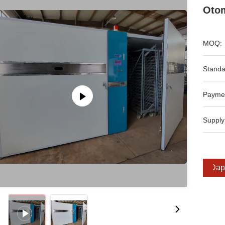
Otom
MOQ:
Standa
Payme
Supply
Dap