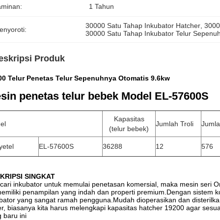
aminan:
1 Tahun
30000 Satu Tahap Inkubator Hatcher
, 
3000
enyoroti:
30000 Satu Tahap Inkubator Telur Sepenu
eskripsi Produk
00 Telur Penetas Telur Sepenuhnya Otomatis 9.6kw
sin penetas telur bebek Model EL-57600S
Kapasitas
el
Jumlah Troli
Jumla
(telur bebek)
yetel
EL-57600S
36288
12
576
KRIPSI SINGKAT
ari inkubator untuk memulai penetasan komersial, maka mesin seri On
memiliki penampilan yang indah dan properti premium.Dengan sistem k
bator yang sangat ramah pengguna.Mudah dioperasikan dan disterilkan 
er, biasanya kita harus melengkapi kapasitas hatcher 19200 agar sesu
 baru ini