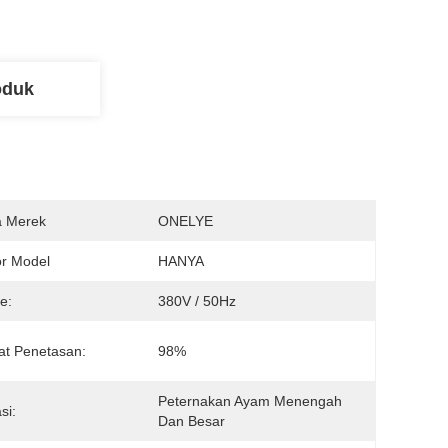
oduk
 Merek
ONELYE
r Model
HANYA
e:
380V / 50Hz
at Penetasan:
98%
Peternakan Ayam Menengah 
si:
Dan Besar