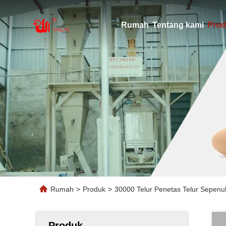
Rumah
Tentang kami
Prod
Rumah
>
Produk
>
30000 Telur Penetas Telur Sepenu
Produk