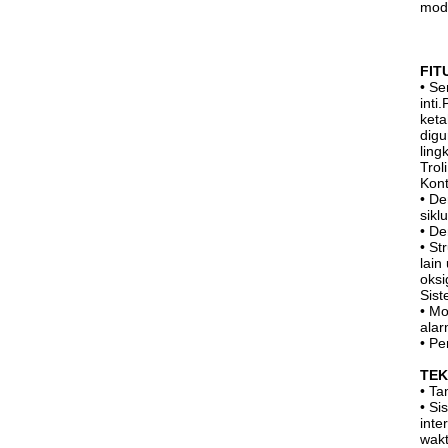
mode
FIT
• Se
inti
keta
digu
ling
Trol
Kont
• De
sikl
• De
• St
lain
oksi
Sist
• Mo
alar
• Pe
TEK
•
Ta
•
Si
inte
wakt