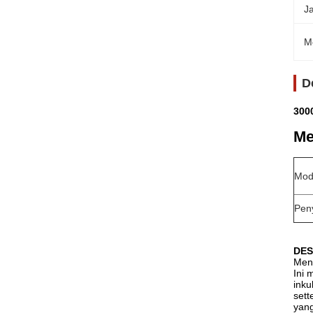
J
M
D
300
Me
Mod
Pen
DES
Menc
Ini 
inku
sett
yang