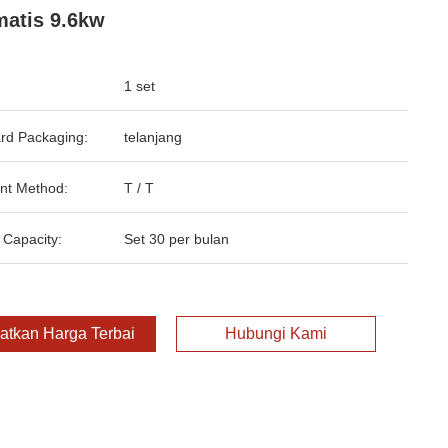
atis 9.6kw
1 set
rd Packaging:
telanjang
nt Method:
T / T
 Capacity:
Set 30 per bulan
atkan Harga Terbaik
Hubungi Kami