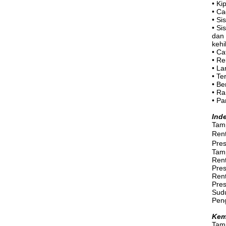
•
Ki
•
Ca
•
Si
•
Si
dan
kehi
•
Cat
•
Re
•
La
•
Te
•
Be
•
Ra
•
Pa
Ind
Tamp
Rent
Pres
Tamp
Ren
Pres
Ren
Pres
Sudu
Peng
Kem
Tamp