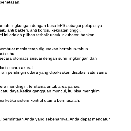
 penetasan.
n ramah lingkungan dengan busa EPS sebagai pelapisnya
k, anti bakteri, anti korosi, kekuatan tinggi,
ini adalah pilihan terbaik untuk inkubator, bahkan
 membuat mesin tetap digunakan bertahun-tahun.
si suhu.
ecara otomatis sesuai dengan suhu lingkungan dan
lasi secara akurat.
uran pendingin udara yang dipaksakan diisolasi satu sama
gera mendingin, terutama untuk area panas.
 catu daya.Ketika gangguan muncul, itu bisa mengirim
si ketika sistem kontrol utama bermasalah.
uai permintaan Anda yang sebenarnya, Anda dapat mengatur