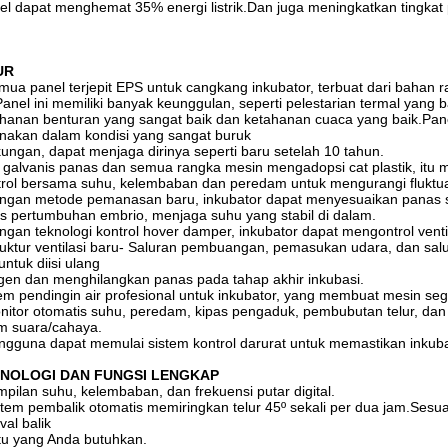
l dapat menghemat 35% energi listrik.Dan juga meningkatkan tingkat
UR
mua panel terjepit EPS untuk cangkang inkubator, terbuat dari baha
.Panel ini memiliki banyak keunggulan, seperti pelestarian termal yang bai
hanan benturan yang sangat baik dan ketahanan cuaca yang baik.Panel 
nakan dalam kondisi yang sangat buruk
kungan, dapat menjaga dirinya seperti baru setelah 10 tahun.
i galvanis panas dan semua rangka mesin mengadopsi cat plastik, itu
rol bersama suhu, kelembaban dan peredam untuk mengurangi fluktua
ngan metode pemanasan baru, inkubator dapat menyesuaikan panas s
us pertumbuhan embrio, menjaga suhu yang stabil di dalam.
ngan teknologi kontrol hover damper, inkubator dapat mengontrol venti
ruktur ventilasi baru- Saluran pembuangan, pemasukan udara, dan sal
 untuk diisi ulang
gen dan menghilangkan panas pada tahap akhir inkubasi.
em pendingin air profesional untuk inkubator, yang membuat mesin se
nitor otomatis suhu, peredam, kipas pengaduk, pembubutan telur, dan
m suara/cahaya.
ngguna dapat memulai sistem kontrol darurat untuk memastikan inkuba
NOLOGI DAN FUNGSI LENGKAP
mpilan suhu, kelembaban, dan frekuensi putar digital.
stem pembalik otomatis memiringkan telur 45º sekali per dua jam.Ses
rval balik
u yang Anda butuhkan.