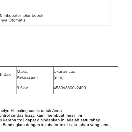
0 Inkubator telur bebek
, 
hnya Otomatis
Maks.
Ukuran Luar
h Baki
Kekuasaan
(mm)
9.6kw
4580x3800x2400
elye EL paling cocok untuk Anda.
ontrol cerdas fuzzy, kami membuat mesin ini
karena troli dapat dipindahkan.Ini adalah satu tahap
ai.Bandingkan dengan inkubator telur satu tahap yang lama,