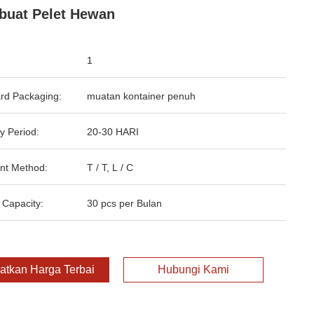
uat Pelet Hewan
1
rd Packaging:
muatan kontainer penuh
y Period:
20-30 HARI
nt Method:
T / T, L / C
 Capacity:
30 pcs per Bulan
atkan Harga Terbaik
Hubungi Kami