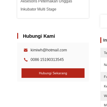
Aksesoris Peternakan Unggas
Inkubator Multi Stage
Hubungi Kami
I
kimiwh@hotmail.com
T
0086 15190313545
N
Hubungi Sekarang
F
K
W
M