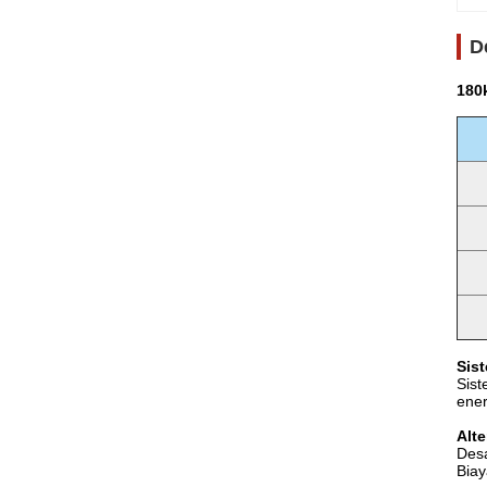
D
180
Sis
Sis
ener
Alte
Desa
Biay