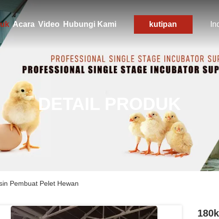
uk
Acara
Video
Hubungi Kami
kutipan
In
DETAIL PRODUK
Mesin Pembuat Pelet Hewan
180k