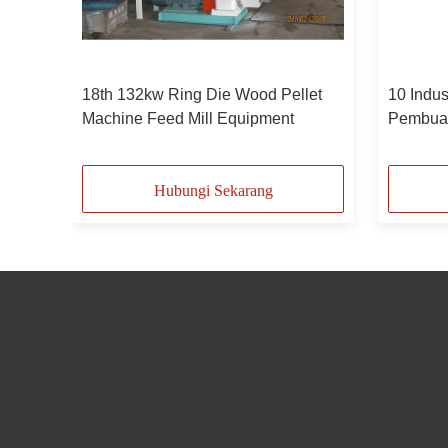
let
18th 132kw Ring Die Wood Pellet
10 Indus
nak
Machine Feed Mill Equipment
Pembuat
Hubungi Sekarang