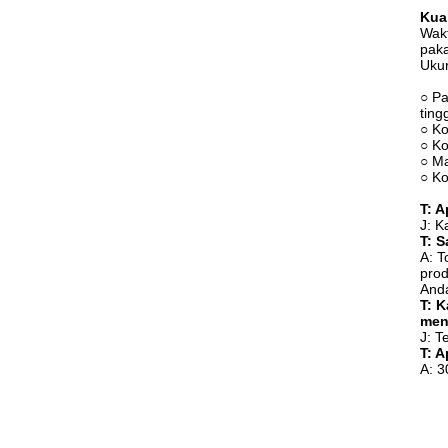
Kual
Wakt
paka
Ukur
○ Pa
ting
○ Ko
○ Ko
○ Ma
○ Ko
T: 
J: K
T: 
A: T
prod
Anda
T: 
men
J: T
T: 
A: 3