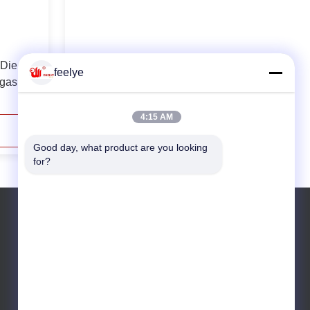
 Die
Mesin Pelet Industri Pakan Cincin
feelye
ggas
Die Lengkap Pabrik Pelet 21tH
4:15 AM
Hubungi Sekarang
Good day, what product are you looking 
for?