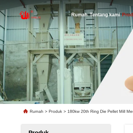
Rumah
Tentang kami
Prod
Rumah
>
Produk
>
180kw 20th Ring Die Pellet Mill 
Produk