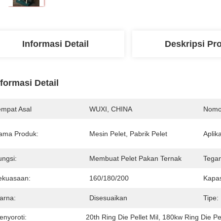
Informasi Detail
Deskripsi Pr
nformasi Detail
empat Asal
WUXI, CHINA
Nomo
ama Produk:
Mesin Pelet, Pabrik Pelet
Aplika
ungsi:
Membuat Pelet Pakan Ternak
Tega
ekuasaan:
160/180/200
Kapas
arna:
Disesuaikan
Tipe:
enyoroti:
20th Ring Die Pellet Mil
, 
180kw Ring Die Pel