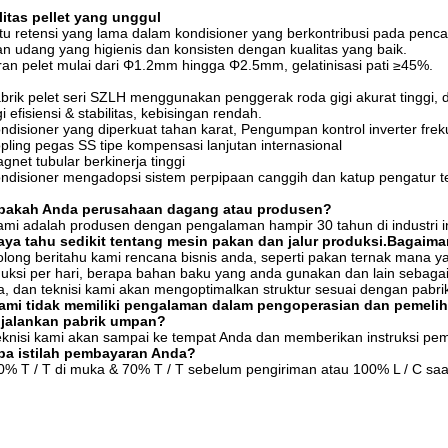
itas pellet yang unggul
u retensi yang lama dalam kondisioner yang berkontribusi pada penc
n udang yang higienis dan konsisten dengan kualitas yang baik.
an pelet mulai dari Φ1.2mm hingga Φ2.5mm, gelatinisasi pati ≥45%.
brik pelet seri SZLH menggunakan penggerak roda gigi akurat tinggi, 
gi
efisiensi & stabilitas, kebisingan rendah.
ndisioner yang diperkuat tahan karat, Pengumpan kontrol inverter frek
pling pegas SS tipe kompensasi lanjutan internasional
gnet tubular berkinerja tinggi
ndisioner mengadopsi sistem perpipaan canggih dan katup pengatur 
Apakah Anda perusahaan dagang atau produsen?
ami adalah produsen dengan pengalaman hampir 30 tahun di industri ini
Saya tahu sedikit tentang mesin pakan dan jalur produksi.Bagaim
olong beritahu kami rencana bisnis anda, seperti pakan ternak mana 
uksi per hari, berapa bahan baku yang anda gunakan dan lain sebaga
, dan teknisi kami akan mengoptimalkan struktur sesuai dengan pabri
Kami tidak memiliki pengalaman dalam pengoperasian dan pemelih
jalankan pabrik umpan?
eknisi kami akan sampai ke tempat Anda dan memberikan instruksi pem
Apa istilah pembayaran Anda?
0% T / T di muka & 70% T / T sebelum pengiriman atau 100% L / C saa