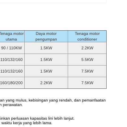
Tenaga motor
Daya motor
Tenaga motor
utama
pengumpan
conditioner
90 / 110KW
1.5KW
2.2KW
110/132/160
1.5KW
5.5KW
110/132/160
1.5KW
7.5KW
160/180/200
2.2KW
7.5KW
an yang mulus, kebisingan yang rendah, dan pemanfaatan
n perawatan.
n perluasan kapasitas lini lebih lanjut.
waktu kerja yang lebih lama.