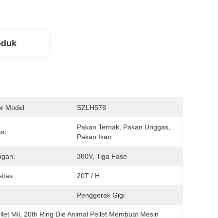
oduk
r Model
SZLH578
Pakan Ternak, Pakan Unggas, 
si:
Pakan Ikan
ngan:
380V, Tiga Fase
itas:
20T / H
Penggerak Gigi
let Mil
, 
20th Ring Die Animal Pellet Membuat Mesin