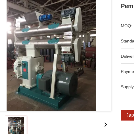
Pemb
MOQ:
Standa
Deliver
Payme
Supply
Dap