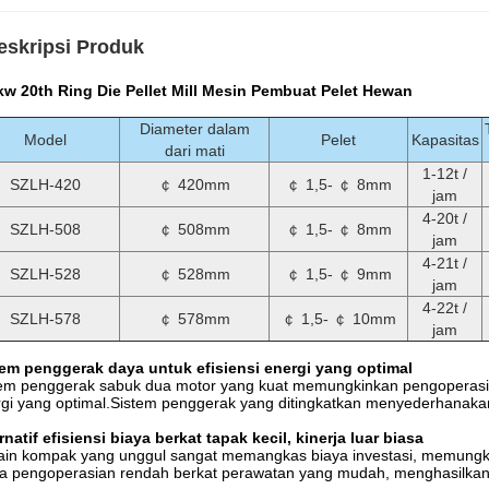
eskripsi Produk
kw 20th Ring Die Pellet Mill Mesin Pembuat Pelet Hewan
Diameter dalam
Model
Pelet
Kapasitas
dari mati
1-12t /
SZLH-420
￠ 420mm
￠ 1,5- ￠ 8mm
jam
4-20t /
SZLH-508
￠ 508mm
￠ 1,5- ￠ 8mm
jam
4-21t /
SZLH-528
￠ 528mm
￠ 1,5- ￠ 9mm
jam
4-22t /
SZLH-578
￠ 578mm
￠ 1,5- ￠ 10mm
jam
tem penggerak daya untuk efisiensi energi yang optimal
tem penggerak sabuk dua motor yang kuat memungkinkan pengoperasi
gi yang optimal.Sistem penggerak yang ditingkatkan menyederhanaka
rnatif efisiensi biaya berkat tapak kecil, kinerja luar biasa
in kompak yang unggul sangat memangkas biaya investasi, memungkinka
a pengoperasian rendah berkat perawatan yang mudah, menghasilkan 