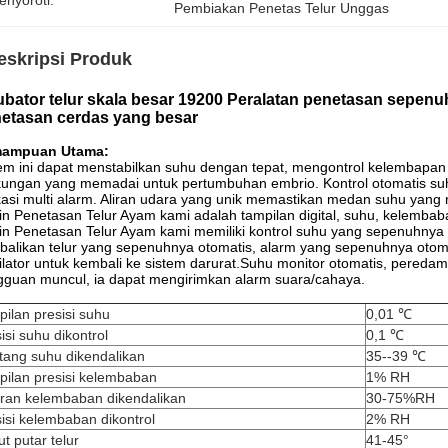
enyoroti:
Pembiakan Penetas Telur Unggas
eskripsi Produk
ubator telur skala besar 19200 Peralatan penetasan sepe
etasan cerdas yang besar
ampuan Utama:
em ini dapat menstabilkan suhu dengan tepat, mengontrol kelembapan 
kungan yang memadai untuk pertumbuhan embrio. Kontrol otomatis suh
kasi multi alarm. Aliran udara yang unik memastikan medan suhu yang r
n Penetasan Telur Ayam kami adalah tampilan digital, suhu, kelembab
n Penetasan Telur Ayam kami memiliki kontrol suhu yang sepenuhnya 
alikan telur yang sepenuhnya otomatis, alarm yang sepenuhnya otom
ilator untuk kembali ke sistem darurat.Suhu monitor otomatis, peredam
guan muncul, ia dapat mengirimkan alarm suara/cahaya.
ilan presisi suhu
0,01 ℃
isi suhu dikontrol
0,1 ℃
tang suhu dikendalikan
35--39 ℃
pilan presisi kelembaban
1% RH
aran kelembaban dikendalikan
30-75%RH
isi kelembaban dikontrol
2% RH
t putar telur
41-45°