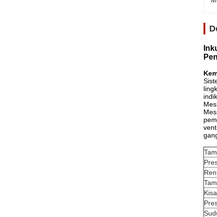
M
D
Ink
Pen
Kem
Sist
ling
indi
Mesi
Mesi
pemb
vent
gang
Tamp
Pres
Ren
Tam
Kis
Pres
Sudu