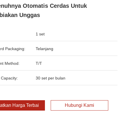
nuhnya Otomatis Cerdas Untuk
biakan Unggas
1 set
rd Packaging:
Telanjang
nt Method:
T/T
 Capacity:
30 set per bulan
atkan Harga Terbaik
Hubungi Kami