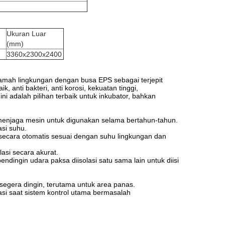
Ukuran Luar
(mm)
3360x2300x2400
 ramah lingkungan dengan busa EPS sebagai terjepit
k, anti bakteri, anti korosi, kekuatan tinggi,
i adalah pilihan terbaik untuk inkubator, bahkan
u menjaga mesin untuk digunakan selama bertahun-tahun.
si suhu.
ecara otomatis sesuai dengan suhu lingkungan dan
lasi secara akurat.
ndingin udara paksa diisolasi satu sama lain untuk diisi
 segera dingin, terutama untuk area panas.
si saat sistem kontrol utama bermasalah