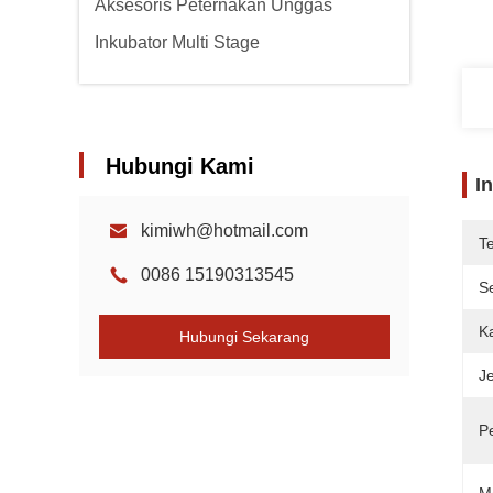
Aksesoris Peternakan Unggas
Inkubator Multi Stage
Hubungi Kami
I
kimiwh@hotmail.com
T
0086 15190313545
Se
K
Hubungi Sekarang
Je
P