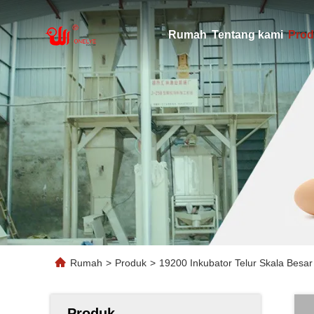
Rumah
Tentang kami
Prod
Rumah
>
Produk
>
19200 Inkubator Telur Skala Bes
Produk