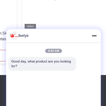
video
m Skala
Mesin Penetas Telur Ayam Big Farm
feelye
etasan
Skala Besar Kapasitas 19200
9:42 AM
Hubungi Sekarang
Good day, what product are you looking 
for?