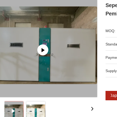
Sepe
Pem
MOQ:
Standa
Payme
Supply
Dap