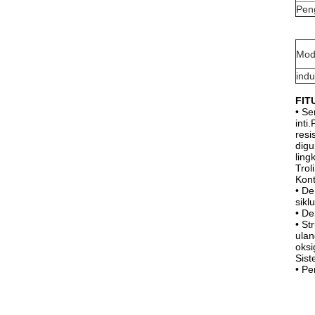
Pen
Mod
ind
FIT
• Se
inti
resi
dig
ling
Trol
Kont
• De
sikl
• De
• St
ulan
oksi
Sist
• Pe