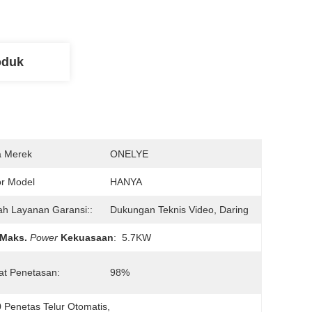
oduk
 Merek
ONELYE
r Model
HANYA
ah Layanan Garansi::
Dukungan Teknis Video, Daring
Maks.
Power
Kekuasaan
:
5.7KW
at Penetasan:
98%
 Penetas Telur Otomatis
, 