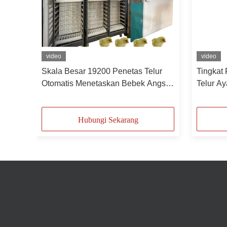
video
video
sar
Skala Besar 19200 Penetas Telur
Tingkat
r
Otomatis Menetaskan Bebek Angsa
Telur A
Merpati
19200
Hubungi Sekarang