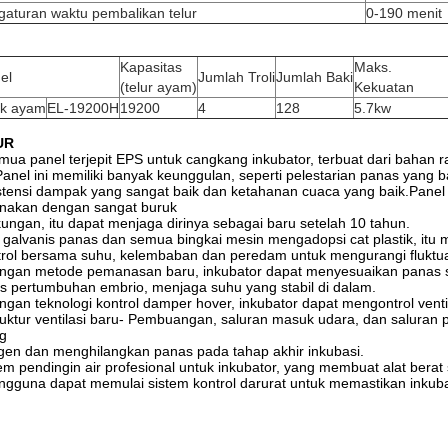
gaturan waktu pembalikan telur
0-190 menit
Kapasitas
Maks.
el
Jumlah Troli
Jumlah Baki
(telur ayam)
Kekuatan
uk ayam
EL-19200H
19200
4
128
5.7kw
UR
mua panel terjepit EPS untuk cangkang inkubator, terbuat dari bahan
.Panel ini memiliki banyak keunggulan, seperti pelestarian panas yang bai
stensi dampak yang sangat baik dan ketahanan cuaca yang baik.Panel in
unakan dengan sangat buruk
kungan, itu dapat menjaga dirinya sebagai baru setelah 10 tahun.
i galvanis panas dan semua bingkai mesin mengadopsi cat plastik, it
rol bersama suhu, kelembaban dan peredam untuk mengurangi fluktua
ngan metode pemanasan baru, inkubator dapat menyesuaikan panas s
us pertumbuhan embrio, menjaga suhu yang stabil di dalam.
ngan teknologi kontrol damper hover, inkubator dapat mengontrol venti
ruktur ventilasi baru- Pembuangan, saluran masuk udara, dan saluran pe
g
gen dan menghilangkan panas pada tahap akhir inkubasi.
em pendingin air profesional untuk inkubator, yang membuat alat berat
ngguna dapat memulai sistem kontrol darurat untuk memastikan inkuba