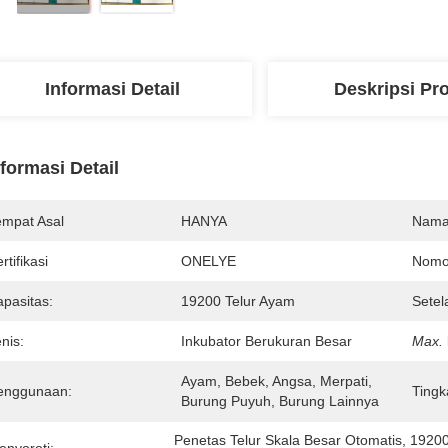
Informasi Detail
Deskripsi Pr
nformasi Detail
empat Asal
HANYA
Nama
rtifikasi
ONELYE
Nomo
apasitas:
19200 Telur Ayam
Setel
nis:
Inkubator Berukuran Besar
Max.
Ayam, Bebek, Angsa, Merpati, 
enggunaan:
Tingk
Burung Puyuh, Burung Lainnya
Penetas Telur Skala Besar Otomatis
, 
19200